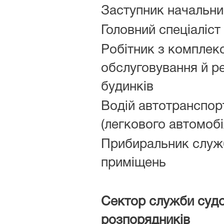
Заступник начальник
Головний спеціаліст
Робітник з комплек
обслуговування й р
будинків
Водій автотранспор
(легкового автомобі
Прибиральник служ
приміщень
Сектор служби суд
розпорядників