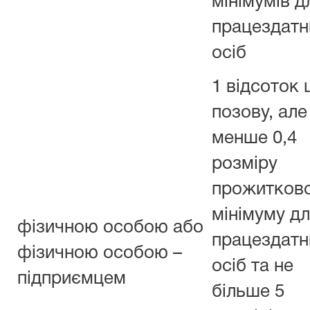
мінімумів д
працездатн
осіб
1 відсоток 
позову, але
менше 0,4
розміру
прожитков
мінімуму д
фізичною особою або
працездатн
фізичною особою –
осіб та не
підприємцем
більше 5