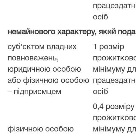
працездатн
осіб
немайнового характеру, який под
суб'єктом владних
1 розмір
повноважень,
прожитков
юридичною особою
мінімуму д
або фізичною особою
працездатн
– підприємцем
осіб
0,4 розміру
прожитков
фізичною особою
мінімуму д