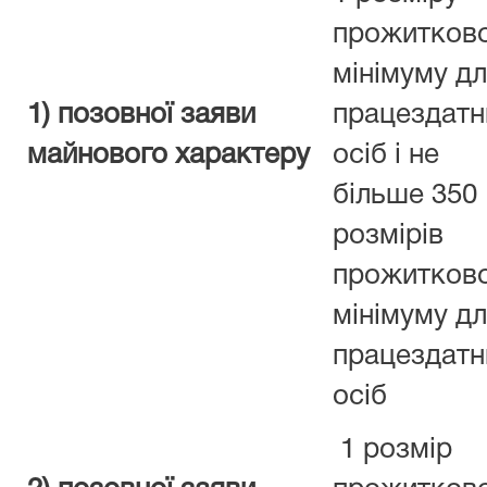
прожитков
мінімуму д
1) позовної заяви
працездатн
майнового характеру
осіб і не
більше 350
розмірів
прожитков
мінімуму д
працездатн
осіб
1 розмір