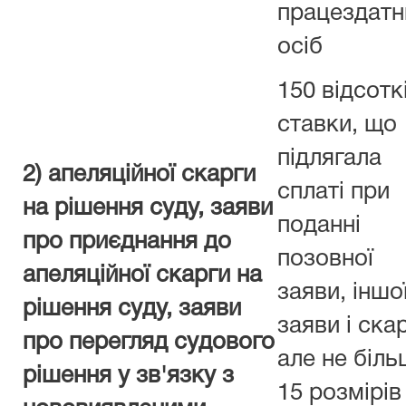
працездатн
осіб
150 відсотк
ставки, що
підлягала
2) апеляційної скарги
сплаті при
на рішення суду, заяви
поданні
про приєднання до
позовної
апеляційної скарги на
заяви, іншо
рішення суду, заяви
заяви і ска
про перегляд судового
але не біл
рішення у зв'язку з
15 розмірів