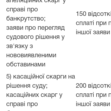
апеляційних скарг у
справі про
150 відсотк
банкрутство;
сплаті при 
заяви про перегляд
іншої заяви
судового рішення у
зв'язку з
нововиявленими
обставинами
5) касаційної скарги на
рішення суду;
200 відсотк
касаційних скарг у
сплаті при 
справі про
іншої заяви