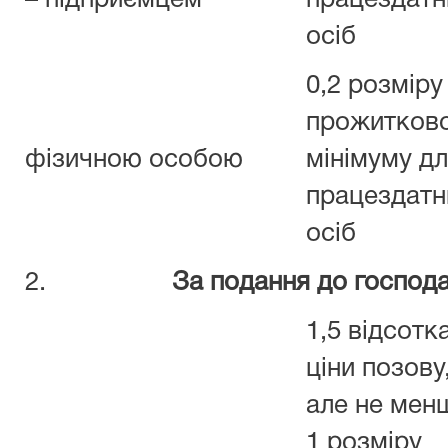
– підприємцем
працездатн
осіб
0,2 розміру
прожитков
фізичною особою
мінімуму д
працездатн
осіб
2.
За подання до господа
1,5 відсотк
ціни позову
але не мен
1 розміру