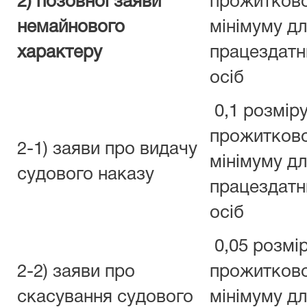
2) позовної заяви
прожитков
немайнового
мінімуму д
характеру
працездатн
осіб
0,1 розмір
прожитков
2-1) заяви про видачу
мінімуму д
судового наказу
працездатн
осіб
0,05 розмі
2-2) заяви про
прожитков
скасування судового
мінімуму д