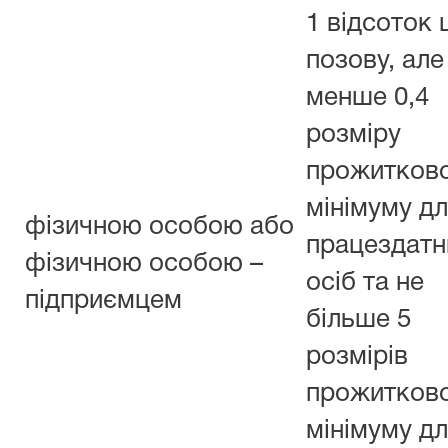
1 відсоток 
позову, але
менше 0,4
розміру
прожитков
мінімуму д
фізичною особою або
працездатн
фізичною особою –
осіб та не
підприємцем
більше 5
розмірів
прожитков
мінімуму д