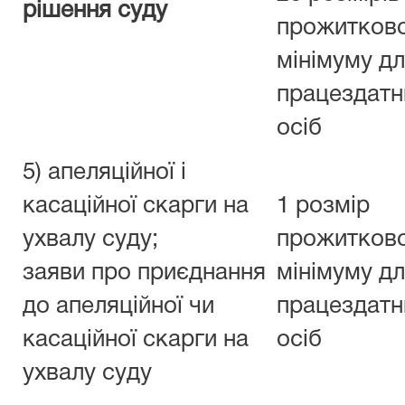
рішення суду
прожитков
мінімуму д
працездатн
осіб
5) апеляційної і
касаційної скарги на
1 розмір
ухвалу суду;
прожитков
заяви про приєднання
мінімуму д
до апеляційної чи
працездатн
касаційної скарги на
осіб
ухвалу суду