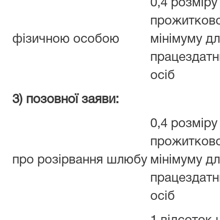
0,4 розміру
прожитков
фізичною особою
мінімуму д
працездатн
осіб
3) позовної заяви:
0,4 розміру
прожитков
про розірвання шлюбу
мінімуму д
працездатн
осіб