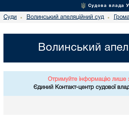
Судова влада 
Суди
Волинський апеляційний суд
Гром
•
•
Волинський апел
Отримуйте інформацію лише 
Єдиний Контакт-центр судової влад