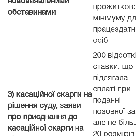
нововиявленими
прожитков
обставинами
мінімуму д
працездатн
осіб
200 відсотк
ставки, що
підлягала
сплаті при
3) касаційної скарги на
поданні
рішення суду, заяви
позовної з
про приєднання до
але не біл
касаційної скарги на
20 розмірів