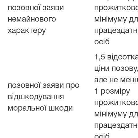
позовної заяви
прожитков
немайнового
мінімуму д
характеру
працездатн
осіб
1,5 відсотк
ціни позову
але не мен
позовної заяви про
1 розміру
відшкодування
прожитков
моральної шкоди
мінімуму д
працездатн
осіб