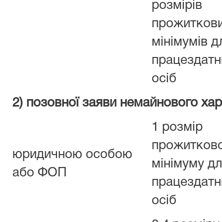
розмірів
прожитков
мінімумів д
працездатн
осіб
2) позовної заяви немайнового хар
1 розмір
прожитков
юридичною особою
мінімуму д
або ФОП
працездатн
осіб