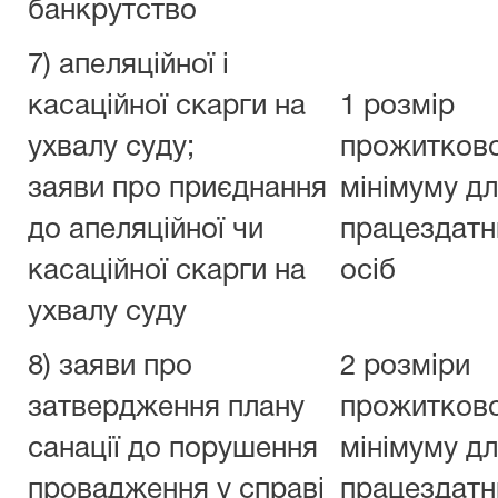
банкрутство
7) апеляційної і
касаційної скарги на
1 розмір
ухвалу суду;
прожитков
заяви про приєднання
мінімуму д
до апеляційної чи
працездатн
касаційної скарги на
осіб
ухвалу суду
8) заяви про
2 розміри
затвердження плану
прожитков
санації до порушення
мінімуму д
провадження у справі
працездатн