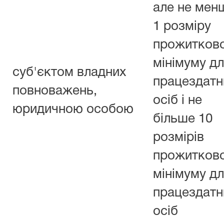
але не мен
1 розміру
прожитков
мінімуму д
суб'єктом владних
працездатн
повноважень,
осіб і не
юридичною особою
більше 10
розмірів
прожитков
мінімуму д
працездатн
осіб