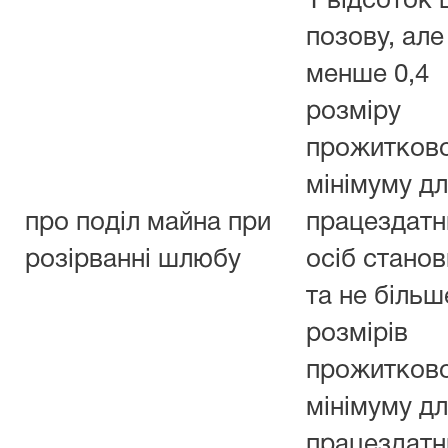
1 відсоток 
позову, але
менше 0,4
розміру
прожитков
мінімуму д
про поділ майна при
працездатн
розірванні шлюбу
осіб станов
та не більш
розмірів
прожитков
мінімуму д
працездатн