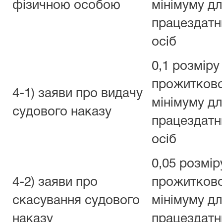
фізичною особою
мінімуму д
працездатн
осіб
0,1 розміру
прожитков
4-1) заяви про видачу
мінімуму д
судового наказу
працездатн
осіб
0,05 розмір
4-2) заяви про
прожитков
скасування судового
мінімуму д
наказу
працездатн