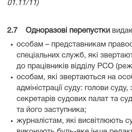
01.11/11)
2.7 Одноразові перепустки
видаю
особам – представникам правоо
спеціальних служб, які звертаю
до працівників відділу РСО (ре
особам, які звертаються на ос
адміністрації суду: голови суду,
секретарів судових палат та суд
та його заступника;
журналістам, які висвітлюють с
виконують будь-яке інше редак