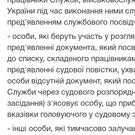
працівники Служби, військовослуж
України під час виконання ними сл
пред’явленням службового посвід
- особи, які беруть участь у розгл
пред'явленні документа, який посв
до списку, складеного працівникам
пред'явленні судової повістки, ухв
особи відсутній документ, який по
Служби через судового розпорядн
засідання) з'ясовує особу, що приб
вказівки головуючого у судовому з
- інші особи, які тимчасово залуч