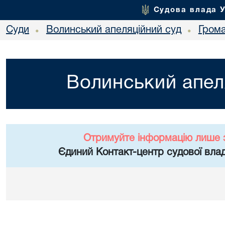
Судова влада 
Суди
Волинський апеляційний суд
Гром
•
•
Волинський апел
Отримуйте інформацію лише 
Єдиний Контакт-центр судової влад