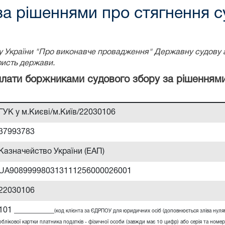
за рішеннями про стягнення с
ону України "Про виконавче провадження" Державну судову 
ристь держави.
сплати боржниками судового збору за рішенням
ГУК у м.Києві/м.Київ/22030106
37993783
Казначейство України (ЕАП)
UA908999980313111256000026001
22030106
101 __________
(код клієнта за ЄДРПОУ для юридичних осіб (доповнюється зліва нул
облікової картки платника податків - фізичної особи (завжди має 10 цифр) або серія та номер