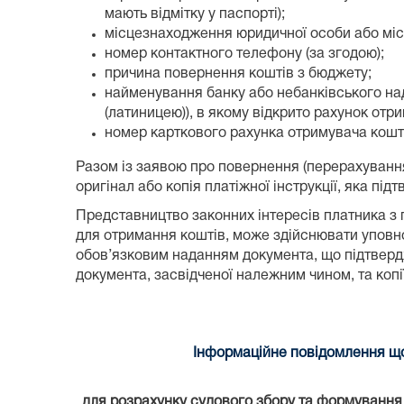
мають відмітку у паспорті);
місцезнаходження юридичної особи або місц
номер контактного телефону (за згодою);
причина повернення коштів з бюджету;
найменування банку або небанківського над
(латиницею)), в якому відкрито рахунок отри
номер карткового рахунка отримувача коштів
Разом із заявою про повернення (перерахуванн
оригінал або копія платіжної інструкції, яка п
Представництво законних інтересів платника з 
для отримання коштів, може здійснювати уповно
обов’язковим наданням документа, що підтвердж
документа, засвідченої належним чином, та коп
Інформаційне повідомлення що
для розрахунку судового збору та формування к