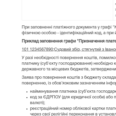
При заповненні платіжного документа у графі 
фізичною особою - ідентифікаційний код, а при й
Приклад заповнення графи "Призначення плат
101 1234567890;Судовий збір, стягнутий з Іван
У разі необхідності повернення коштів, поми
платнику (суб'єкту господарювання) необхідно
державного та місцевих бюджетів, затвердженим
Заява про повернення коштів з бюджету складає
поверненню, із обов’язковим зазначенням інформ
найменування платника (суб’єкта господарю
код за ЄДРПОУ (для юридичної особи) або пр
валюті);
реєстраційний номер облікової картки платни
через свої релігійні переконання в установ