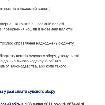
 коштів в іноземній валюті);
овернення коштів в іноземній валюті
зі повернення коштів в іноземній валюті);
онтролює справляння надходжень бюджету,
юджету коштів судового збору, у тому числі
о до Цивільного кодексу України з
имог законодавства, або копії такого
 у разі сплати судового збору
довий збір»
від 08 липня 2011 року № 3674-VI зі