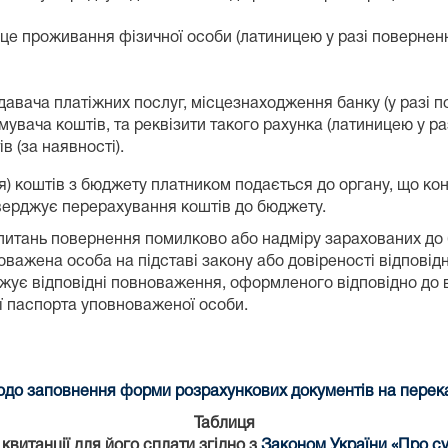
е проживання фізичної особи (латиницею у разі повернення
авача платіжних послуг, місцезнаходження банку (у разі п
мувача коштів, та реквізити такого рахунка (латиницею у ра
 (за наявності).
я) коштів з бюджету платником подається до органу, що к
ідтверджує перерахування коштів до бюджету.
питань повернення помилково або надміру зарахованих до б
важена особа на підставі закону або довіреності відповідн
ує відповідні повноваження, оформленого відповідно до в
ії паспорта уповноваженої особи.
до заповнення форми розрахункових документів на переказ
Таблиця
витанції для його сплати згідно з
Законом України «Про су