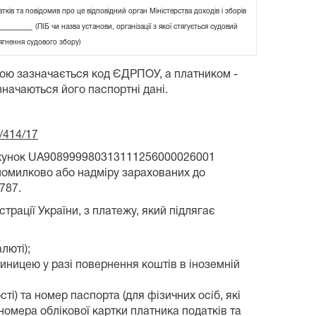
ків та повідомив про це відповідний орган Міністерства доходів і зборів
_______
(ПІБ чи назва установи, організації з якої стягується судовий
ягнення судового збору)
бою зазначається код ЄДРПОУ, а платником -
значаються його паспортні дані.
/414/17
рахунок UA908999980313111256000026001
помилково або надміру зарахованих до
787.
рації України, з платежу, який підлягає
люті);
атиницею у разі повернення коштів в іноземній
ті) та номер паспорта (для фізичних осіб, які
номера облікової картки платника податків та