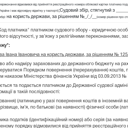
переконання відмовився від прийняття реєстраційного номера облікової картки платника подат
;Судовий збір, стягнутий з ____
України і має відповідну відмітку у паспорті)
на користь держави, за рішенням №_/_/__
збір)
(номер рішення про ст
"Код платника" платником судового збору - юридичною осо
ого відсутності, у зв’язку з релігійними переконаннями, за
ежу":
ова Івана Івановича на користь держави, за рішенням № 125
лково або надміру зарахованих до державного бюджету на 
 керуватися Порядком повернення (перерахування) коштів, 
 наказом Міністерства фінансів України від 03.09.2013 № 
ться та подається платником до Державної судової адмініст
ації в такій послідовності:
вання) (латиницею у разі повернення коштів в іноземній ва
ізвище, ім’я, по батькові (за наявності) фізичної особи (л
ка податків (ідентифікаційний номер) або серія (за наявнос
леному порядку відмовилися від прийняття реєстраційного 