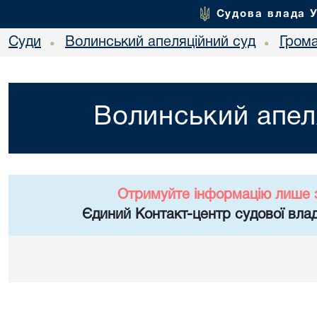
Судова влада 
Суди
Волинський апеляційний суд
Гром
•
•
Волинський апел
Отримуйте інформацію лише 
Єдиний Контакт-центр судової влад