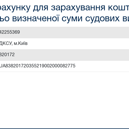
ахунку для зарахування кошті
ьо визначеної суми судових 
42255369
ДКСУ, м.Київ
820172
UA838201720355219002000082775