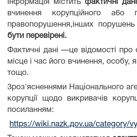
інформація містить
фактичні дан
вчинення корупційного a6o п
правопорушення,інших порушень
бути перевірені.
Фактичні дані —це відомості про
місце i час його вчинення, особу,
тощо.
3роз'ясненнями Національного аге
корупції щодо викривачів коруп
посиланням:
https://wiki.nazk.дov.ua/category/vy