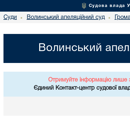
Судова влада 
Суди
Волинський апеляційний суд
Гром
•
•
Волинський апел
Отримуйте інформацію лише 
Єдиний Контакт-центр судової влад