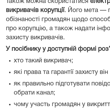
Також можна скористатися
елект
викривачів корупції
. Його мета — 
обізнаності громадян щодо способі
про корупцію, а також надати інфо
захисту викривачів.
У посібнику у доступній формі роз
хто такий викривач;
які права та гарантії захисту він
як правильно підготувати повід
обрати канал;
чому участь громадян у викритт