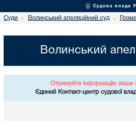
Судова влада 
Суди
Волинський апеляційний суд
Гром
•
•
Волинський апел
Отримуйте інформацію лише 
Єдиний Контакт-центр судової влад