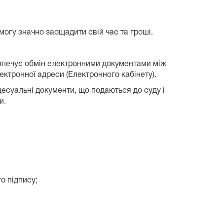
гу значно заощадити свій час та гроші.
безпечує обмін електронними документами між
ектронної адреси (Електронного кабінету).
есуальні документи, що подаються до суду і
и.
о підпису;