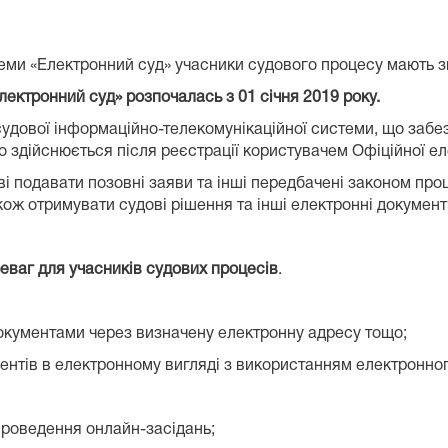
и «Електронний суд» учасники судового процесу мають змо
лектронний суд» розпочалась з 01 січня 2019 року.
ї судової інформаційно-телекомунікаційної системи, що за
 здійснюється після реєстрації користувачем Офіційної ел
і подавати позовні заяви та інші передбачені законом проц
кож отримувати судові рішення та інші електронні документ
еваг для учасників судових процесів
.
окументами через визначену електронну адресу тощо;
ментів в електронному вигляді з використанням електронног
проведення онлайн-засідань;