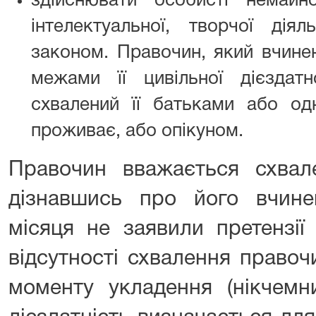
здійснювати особисті немайн
інтелектуальної, творчої дія
законом. Правочин, який вчине
межами її цивільної дієздат
схвалений її батьками або од
проживає, або опікуном.
Правочин вважається схвал
дізнавшись про його вчине
місяця не заявили претензії 
відсутності схвалення правоч
моменту укладення (нікчемн