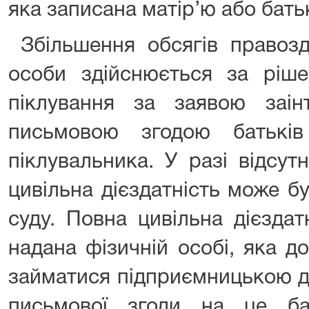
яка записана матір’ю або бать
Збільшення обсягів правозда
особи здійснюється за ріше
піклування за заявою заін
письмовою згодою батьків
піклувальника. У разі відсут
цивільна дієздатність може б
суду. Повна цивільна дієзда
надана фізичній особі, яка д
займатися підприємницькою ді
письмової згоди на це бать